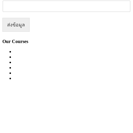
ส่งข้อมูล
Our Courses
Easy English Program
English Conversation (Group)
General English Conversation (Private)
Kids Course
Corporate English Course
Chinese Course