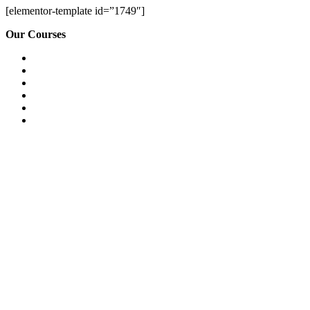
[elementor-template id=”1749″]
Our Courses
Easy English Program
English Conversation (Group)
General English Conversation (Private)
Kids Course
Corporate English Course
Chinese Course