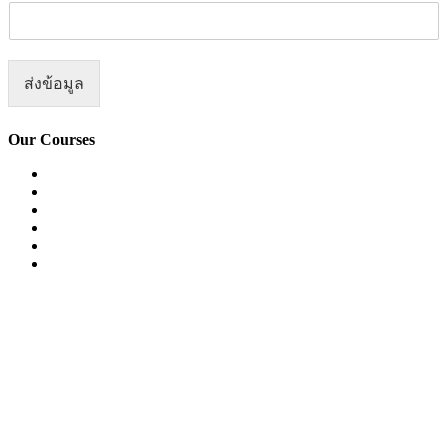
ส่งข้อมูล
Our Courses
Easy English Program
English Conversation (Group)
General English Conversation (Private)
Kids Course
Corporate English Course
Chinese Course