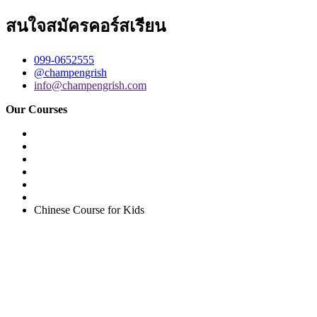
สนใจสมัครคอร์สเรียน
099-0652555
@champengrish
info@champengrish.com
Our Courses
Easy English Program
English Conversation (Group)
General English Conversation (Private)
Kids Course
Corporate English Course
Chinese Course
Chinese Course for Kids