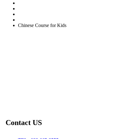
General English Conversation (Private)
Kids Course
Corporate English Course
Chinese Course
Chinese Course for Kids
Contact US