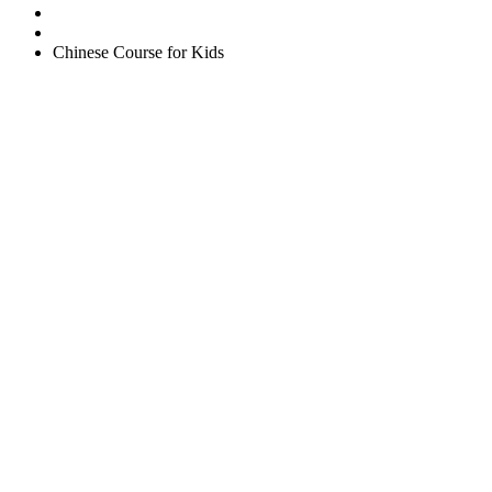
Corporate English Course
Chinese Course
Chinese Course for Kids