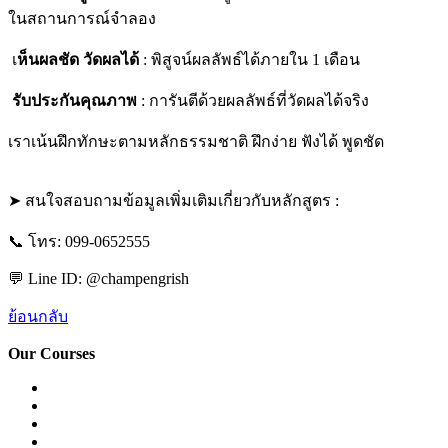
ในสถานการณ์จำลอง
เ
ห็นผลชัด วัดผลได้
: พิสูจน์ผลลัพธ์ได้ภายใน 1 เดือน
รับประกันคุณภาพ
: การันตีด้วยผลลัพธ์ที่วัดผลได้จริง
เราเน้นฝึกทักษะตามหลักธรรมชาติ ฝึกง่าย ฟังได้ พูดชัด
➤ สนใจสอบถามข้อมูลเพิ่มเติมเกี่ยวกับหลักสูตร :
📞 โทร: 099-0652555
💬 Line ID: @champengrish
ย้อนกลับ
Our Courses
Easy English Program
English Conversation (Group)
General English Conversation (Private)
Kids Course