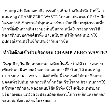
หากคุณกำลังมองหากิจกรรมดีๆ เพื่อสร้างจิตสำนึกรักษ์โลก
แคมเปญ CHAMP ZERO WASTE โดยสถาบัน แชมป์ อิงริช คือ
โครงการที่เชิญชวนให้ทุกคนมาร่วมปรับเปลี่ยนพฤติกรรมเพื่อ
โลกที่ยั่งยืนกว่าเดิม เรามุ่งมั่นเป็นส่วนหนึ่งในการลดการใช้
พลาสติกแบบครั้งเดียวทิ้ง และสนับสนุนให้ทุกคนหันมาใช้
อุปกรณ์ส่วนตัวในชีวิตประจำวันมากขึ้น
ทำไมต้องเข้าร่วมกิจกรรม CHAMP ZERO WASTE?
ในยุคปัจจุบัน ปัญหาขยะพลาสติกเป็นเรื่องใกล้ตัว การลดขยะ
เพียงวันละนิดช่วยสร้างความแตกต่างที่ยิ่งใหญ่ได้ แคมเปญ
CHAMP ZERO WASTE จึงเกิดขึ้นเพื่อรณรงค์ให้สมาชิกและ
บุคคลทั่วไปหันมาพกกระติกน้ำหรือแก้วน้ำส่วนตัว แทนการใช้
แก้วพลาสติกและหลอดแบบใช้แล้วทิ้ง ซึ่งไม่เพียงแต่ช่วยลด
ปริมาณขยะ แต่ยังช่วยประหยัดพลังงานในการผลิตและลดผลก
ระทบต่อสิ่งแวดล้อมในระยะยาว