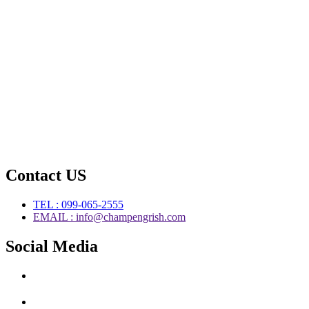
Contact US
TEL : 099-065-2555
EMAIL : info@champengrish.com
Social Media