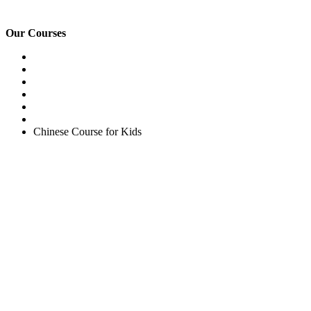
Our Courses
Easy English Program
English Conversation (Group)
General English Conversation (Private)
Kids Course
Corporate English Course
Chinese Course
Chinese Course for Kids