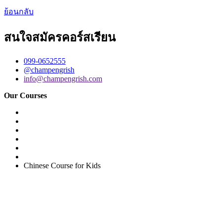
ย้อนกลับ
สนใจสมัครคอร์สเรียน
099-0652555
@champengrish
info@champengrish.com
Our Courses
Easy English Program
English Conversation (Group)
General English Conversation (Private)
Kids Course
Corporate English Course
Chinese Course
Chinese Course for Kids