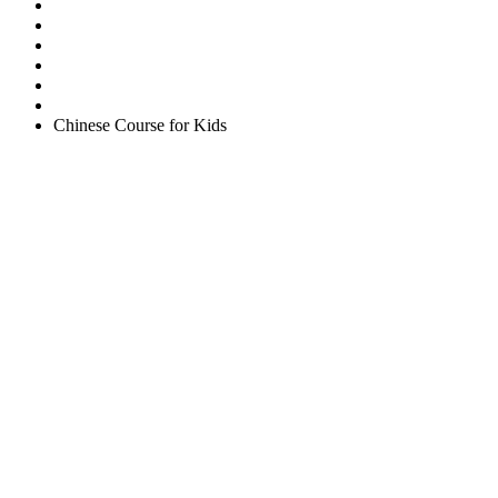
Easy English Program
English Conversation (Group)
General English Conversation (Private)
Kids Course
Corporate English Course
Chinese Course
Chinese Course for Kids