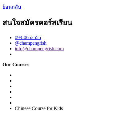
ย้อนกลับ
สนใจสมัครคอร์สเรียน
099-0652555
@champengrish
info@champengrish.com
Our Courses
Easy English Program
English Conversation (Group)
General English Conversation (Private)
Kids Course
Corporate English Course
Chinese Course
Chinese Course for Kids