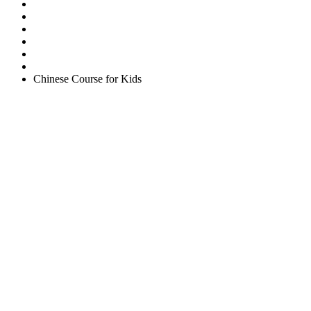
Easy English Program
English Conversation (Group)
General English Conversation (Private)
Kids Course
Corporate English Course
Chinese Course
Chinese Course for Kids