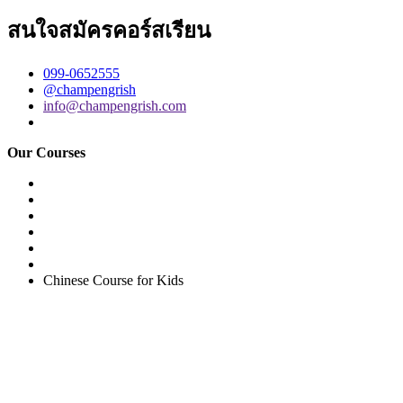
สนใจสมัครคอร์สเรียน
099-0652555
@champengrish
info@champengrish.com
Our Courses
Easy English Program
English Conversation (Group)
General English Conversation (Private)
Kids Course
Corporate English Course
Chinese Course
Chinese Course for Kids