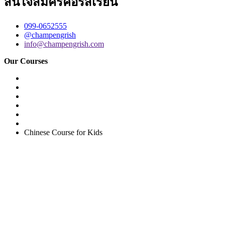
สนใจสมัครคอร์สเรียน
099-0652555
@champengrish
info@champengrish.com
Our Courses
Easy English Program
English Conversation (Group)
General English Conversation (Private)
Kids Course
Corporate English Course
Chinese Course
Chinese Course for Kids