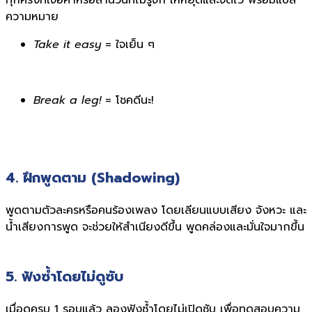
ทุกครั้งที่เจอคำหรือสำนวนที่ไม่รู้จัก ให้หยุดและจดไว้ พร้อมแปล
ความหมาย
Take it easy
= ใจเย็น ๆ
Break a leg!
= โชคดีนะ!
4. ฝึกพูดตาม (Shadowing)
พูดตามตัวละครหรือคนร้องเพลง โดยเลียนแบบเสียง จังหวะ และ
น้ำเสียงการพูด จะช่วยให้สำเนียงดีขึ้น พูดคล่องและมั่นใจมากขึ้น
5. ฟังซ้ำโดยไม่ดูซับ
เมื่อดูครบ 1 รอบแล้ว ลองฟังซ้ำโดยไม่เปิดซับ เพื่อทดสอบความ