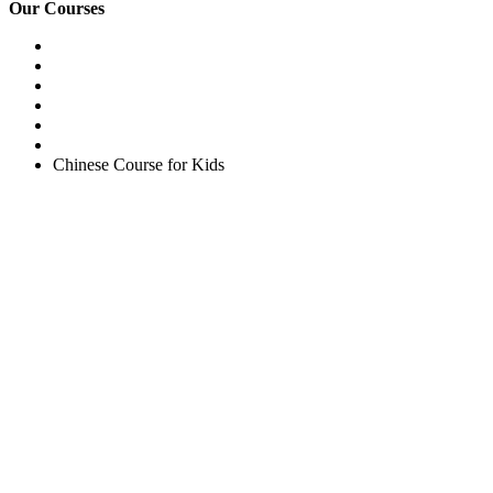
Our Courses
Easy English Program
English Conversation (Group)
General English Conversation (Private)
Kids Course
Corporate English Course
Chinese Course
Chinese Course for Kids